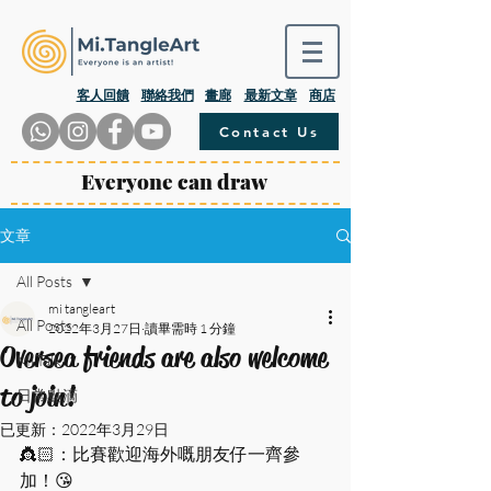
​客人回饋
聯絡我們
畫廊
最新文章
商店
Contact Us
Everyone can draw
文章
All Posts
mi tangleart
All Posts
2022年3月27日
讀畢需時 1 分鐘
Oversea friends are also welcome
Mi.Talk
to join!
日常點滴
已更新：
2022年3月29日
👸🏻：比賽歡迎海外嘅朋友仔一齊參
加！😘