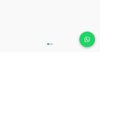
留言
一畫錯就想揉掉紙團？學
二〇二六的心靈
撰寫留言......
習「容許失敗」的藝術包
選擇顏色開始！
班
取得團體培訓報價