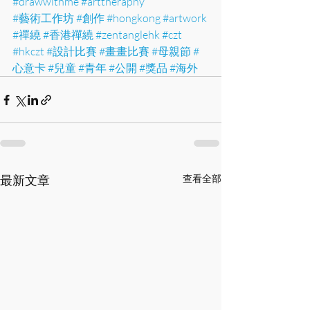
#drawwithme
#arttheraphy
#藝術工作坊
#創作
#hongkong
#artwork
#禪繞
#香港禪繞
#zentanglehk
#czt
#hkczt
#設計比賽
#畫畫比賽
#母親節
#
心意卡
#兒童
#青年
#公開
#獎品
#海外
最新文章
查看全部