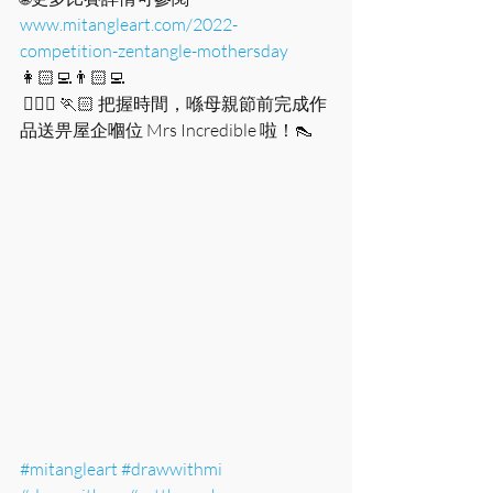
www.mitangleart.com/2022-
competition-zentangle-mothersday
👩🏻‍💻👨🏻‍💻
 🏃🏻‍♀️ 🏃🏻 把握時間，喺母親節前完成作
品送畀屋企嗰位 Mrs Incredible 啦！👠
#mitangleart
#drawwithmi