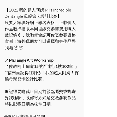
【2022 我的超人阿媽 Mrs Incredible 
Zentangle 母親節卡設計比賽】
只要大家填好網上報名表格，上載個人
作品嘅掃描版本同埋繳交參賽費用嘅入
數記錄📎，我哋就會認可你嘅參賽資格
㗎喇！海外嘅朋友可以選擇郵寄作品畀
我哋
📦📦
📍
Mi.TangleArt Workshop
📍佐敦柯士甸道
15
號百達行
1
樓
102
室
 」
**信封面記得註明係「我的超人阿媽！禪
繞母親節卡設計比賽」
🛎 記得要喺截止日期前親臨遞交或郵寄
畀我哋呀，以郵寄方式遞交嘅參賽作品
將以郵戳日期為收件日期。
🌐更多比賽詳情可參閱 