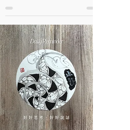
家見慣見熟嘅紙磚、短鉛筆、紙筆等等 但其實喺冇
呢啲畫具下 我哋都可以畫 zentangle 㗎！🦦...