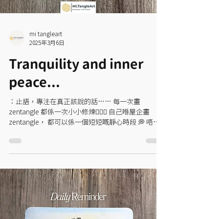
mi tangleart
2025年3月6日
Tranquility and inner
peace...
：止語，專注在真正該說的話⋯⋯ 每一次畫
zentangle 都係一次小小修煉🧘🏻‍♀️ 自己喺屋企畫
zentangle， 都可以係一個短短嘅靜心時段 💭 唔需
要同人互動，唔望電話，唔使諗其他嘢 淨係專注畫
嗰一筆 👨🏻‍🎨...