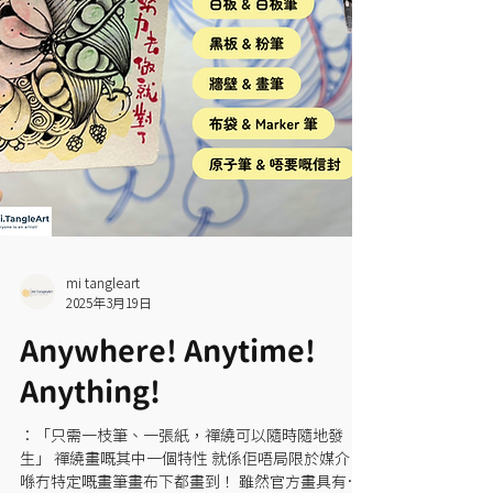
mi tangleart
2025年3月19日
Anywhere! Anytime!
Anything!
：「只需一枝筆、一張紙，禪繞可以隨時隨地發
生」 禪繞畫嘅其中一個特性 就係佢唔局限於媒介 🌊
喺冇特定嘅畫筆畫布下都畫到！ 雖然官方畫具有大