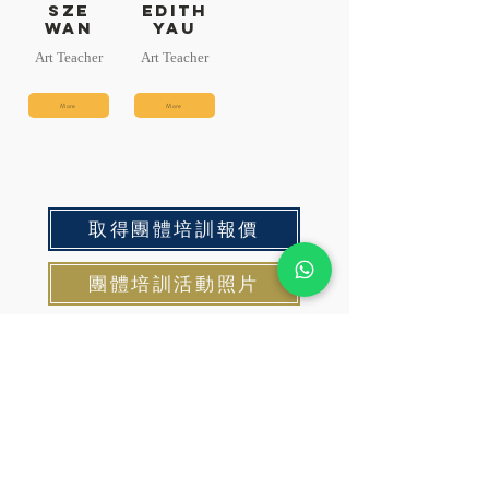
Sze
Edith
Wan
Yau
Art Teacher
Art Teacher
More
More
取得團體培訓報價
團體培訓活動照片
OPENING HOURS
Monday - Friday
12:00 noon - 7:00pm
Saturday
9:00 am - 4:00 pm
SUBSCRIBE FOR UPDATES