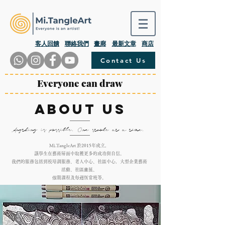
​客人回饋
聯絡我們
畫廊
最新文章
商店
Contact Us
Everyone can draw
About Us
Anything is possible. One stroke at a time.
Mi.TangleArt 於2015年成立，
讓學生在藝術層面中取穫更多的成功與自信。
我們的服務包括到校培訓服務、老人中心、社區中心，大型企業藝術
活動、社區畫展、
假期課程及每週恆常班等。