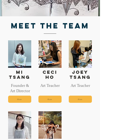
Meet the Team
Mi
Ceci
Joey
Tsang
Ho
Tsang
Founder &
Art Teacher
Art Teacher
Art Director
More
More
More