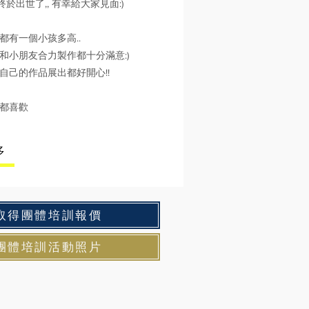
品終於出世了,, 有幸給大家見面:)
都有一個小孩多高..
和小朋友合力製作都十分滿意:)
自己的作品展出都好開心!!
都喜歡
多
取得團體培訓報價
團體培訓活動照片