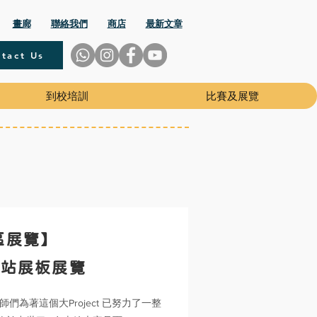
畫廊
聯絡我們
商店
最新文章
tact Us
到校培訓
比賽及展覽
區展覽】
站展板展覽
們為著這個大Project 已努力了一整