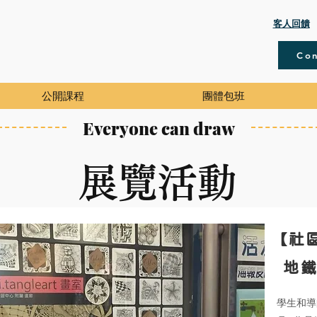
​客人回饋
Con
公開課程
團體包班
Everyone can draw
​展覽活動
【社
地鐵
學生和導師