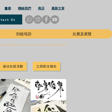
畫廊
聯絡我們
商店
最新文章
tact Us
到校培訓
比賽及展覽
過往包班活動
立即前往報名