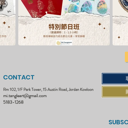
CONTACT
Rm 102, 1/F Park Tower, 15 Austin Road, Jordan Kowloon
mi.tangleart@gmail.com
5183-1268
SUBSC