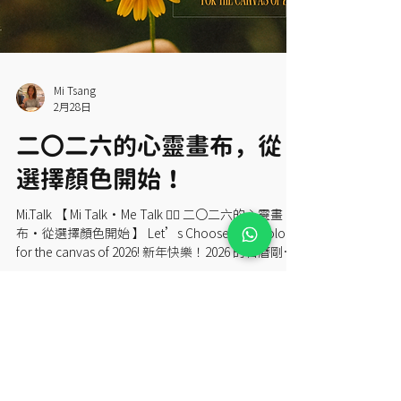
Mi Tsang
2月28日
二〇二六的心靈畫布，從
選擇顏色開始！
Mi.Talk 【 Mi Talk・Me Talk ✍🏻 二〇二六的心靈畫
布・從選擇顏色開始 】 Let’s Choose your colour
for the canvas of 2026! 新年快樂！2026 的日曆剛翻
開，感覺就像面前突然多了一塊潔白無瑕的全新畫
布，乾乾淨淨的，充滿了所有可能，等著我們慢慢
落筆。今年我也替自己的那塊「心靈畫布」定好了
幾個方向，想跟大家聊聊。 今年，我仍然會繼續投
入禪繞（Zentangle）一筆一畫的靜心世界裡。我也
打算向日本和台灣的老師學習，看看不同文化的觀
取得團體培訓報價
點會如何影響我的線條和筆觸。除此之外，我想再