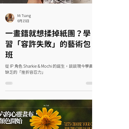
Mi Tsang
6月15日
一畫錯就想揉掉紙團？學
習「容許失敗」的藝術包
班
從 IP 角色 Sharkie & Mochi 的誕生，談談現今學員最
缺乏的「挫折容忍力」