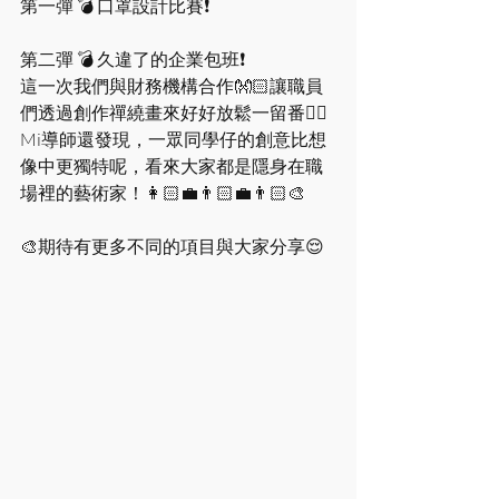
第一彈 💣 口罩設計比賽❗️
第二彈 💣 久違了的企業包班❗️
這一次我們與財務機構合作👐🏻讓職員
們透過創作禪繞畫來好好放鬆一留番✍🏻
Mi導師還發現，一眾同學仔的創意比想
像中更獨特呢，看來大家都是隱身在職
場裡的藝術家！👩🏻‍💼👨🏻‍💼👨🏻‍🎨
🎨期待有更多不同的項目與大家分享😌