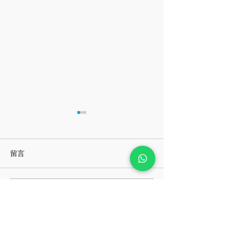
留言
一畫錯就想揉掉紙團？學
二〇二六的心靈
撰寫留言......
習「容許失敗」的藝術包
選擇顏色開始！
班