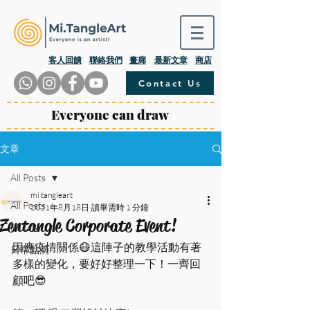
​客人回饋
聯絡我們
畫廊
最新文章
商店
Contact Us
Everyone can draw
文章
All Posts
mi tangleart
All Posts
2021年8月18日
讀畢需時 1 分鐘
Zentangle Corporate Event!
Mi.Talk
因應疫情關係😷這陣子的教學活動有著
日常點滴
多樣的變化，要好好整理一下！一齊回
顧吧😎