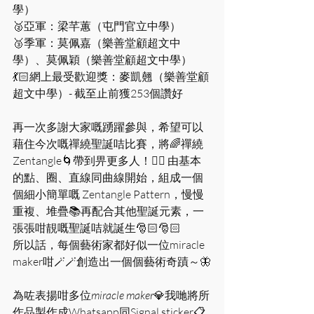
學）
🥈亞軍：梁芊蕙（屯門官立中學）
🥉季軍：莫佩嘉（樂善堂顧超文中
學）、莫佩穎（樂善堂顧超文中學）
💃🏻網上最受歡迎獎：麥凱翹（樂善堂顧
超文中學）- 截至止前獲253個讚好
再一次多謝大家嘅踴躍參與，希望可以
藉住今次嘅禪繞聖誕咭比賽，將🌈禪繞
Zentangle🌀帶到畀更多人！❤️‍🔥 由基本
的點、圈、直線同曲線開始，組成一個
個細小簡單嘅 Zentangle Pattern，慢慢
重複、堆疊📚再配合其他聖誕元素，一
張張咁靚嘅聖誕咭就誕生🎅🏻🎅🏻
所以話，每個藝術家都好似一位miracle 
maker咁🪄🪄創造出一個個藝術奇蹟～🦋
為咗表揚咁多位
miracle maker
💎我哋將所
作品製作成Whatsapp同Signal sticker📋