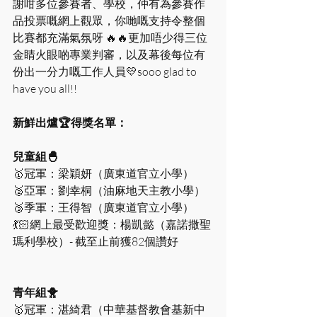
謝咁多位參賽者、學校，仲有為參賽作
品投票嘅網上觀眾，你哋嘅支持令整個
比賽都充滿氣氛呀 🔥🔥更加唔少得三位
金睛火眼啲專業判審，以及幕後每位有
份出一分力嘅工作人員💛sooo glad to 
have you all!! 
新鮮出爐🏆得獎名單：
兒童組🐣
🥇冠軍：梁穎妍（廣東道官立小學）
🥈亞軍：劉幸桐（油麻地天主教小學）
🥉季軍：王得智（廣東道官立小學）
💃🏻網上最受歡迎獎：楊凱懿（嘉諾撒聖
瑪利學校）- 截至止前獲82個讚好
青年組🐥
🥇冠軍：湛綺君（中華基督教會基新中