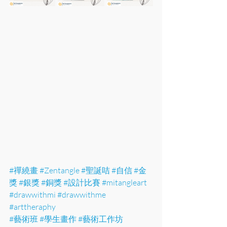
#禪繞畫
#Zentangle
#聖誕咭
#自信
#金
獎
#銀獎
#銅獎
#設計比賽
#mitangleart
#drawwithmi
#drawwithme
#arttheraphy
#藝術班
#學生畫作
#藝術工作坊