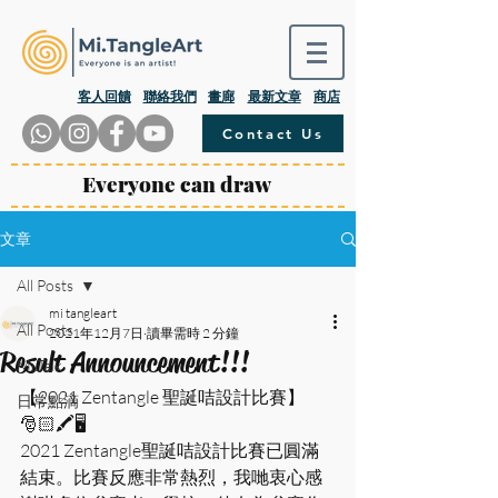
​客人回饋
聯絡我們
畫廊
最新文章
商店
Contact Us
Everyone can draw
文章
All Posts
mi tangleart
All Posts
2021年12月7日
讀畢需時 2 分鐘
Result Announcement!!!
Mi.Talk
【2021 Zentangle 聖誕咭設計比賽】
日常點滴
🎅🏻🖍🖥
2021 Zentangle聖誕咭設計比賽已圓滿
結束。比賽反應非常熱烈，我哋衷心感