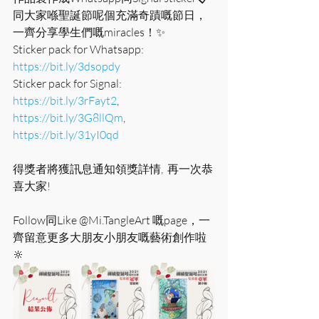
同大家喺聖誕節呢個充滿奇蹟嘅節日，
一齊分享學生們嘅miracles！✨ 
Sticker pack for Whatsapp: 
https://bit.ly/3dsopdy
Sticker pack for Signal: 
https://bit.ly/3rFayt2
, 
https://bit.ly/3G8llQm
, 
https://bit.ly/31yI0qd
得獎者將獲訊息通知領獎詳情,  再一次恭
喜大家!
Follow同Like @Mi.TangleArt 嘅page，一
齊留意更多大朋友小朋友嘅藝術創作啦 
🔆