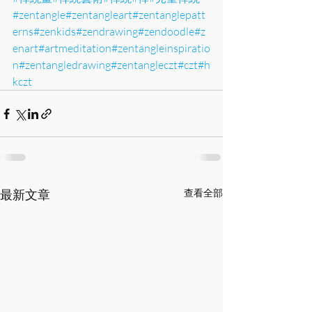
#zentangle
#zentangleart
#zentanglepatt
erns
#zenkids
#zendrawing
#zendoodle
#z
enart
#artmeditation
#zentangleinspiratio
n
#zentangledrawing
#zentangleczt
#czt
#h
kczt
最新文章
查看全部