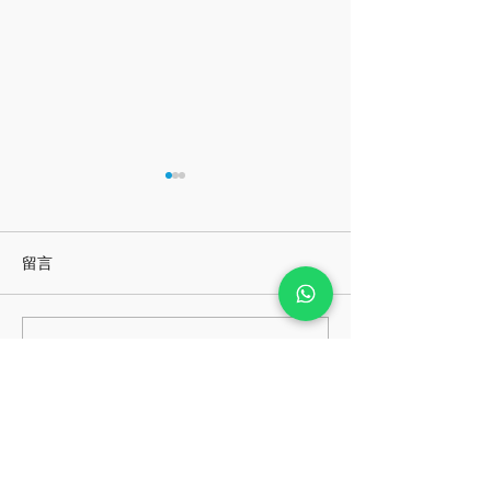
留言
一畫錯就想揉掉紙團？學
二〇二六的心靈
撰寫留言......
習「容許失敗」的藝術包
選擇顏色開始！
班
取得團體培訓報價