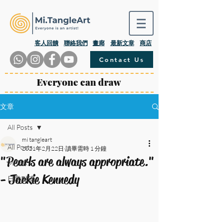
​客人回饋
聯絡我們
畫廊
最新文章
商店
Contact Us
Everyone can draw
文章
All Posts
mi tangleart
All Posts
2021年2月22日
讀畢需時 1 分鐘
"Pearls are always appropriate."
Mi.Talk
- Jackie Kennedy
日常點滴