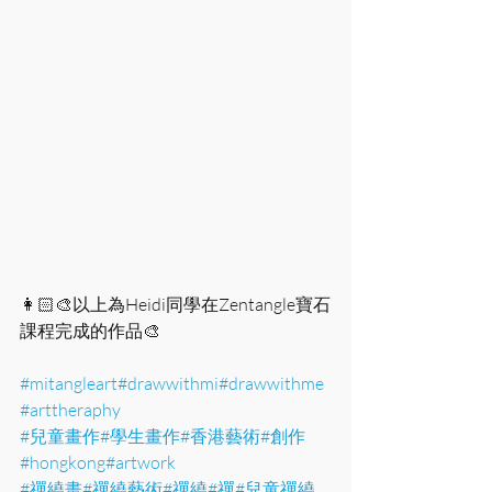
👩🏻‍🎨以上為Heidi同學在Zentangle寶石
課程完成的作品🎨
#mitangleart
#drawwithmi
#drawwithme
#arttheraphy
#兒童畫作
#學生畫作
#香港藝術
#創作
#hongkong
#artwork
#禪繞畫
#禪繞藝術
#禪繞
#禪
#兒童禪繞