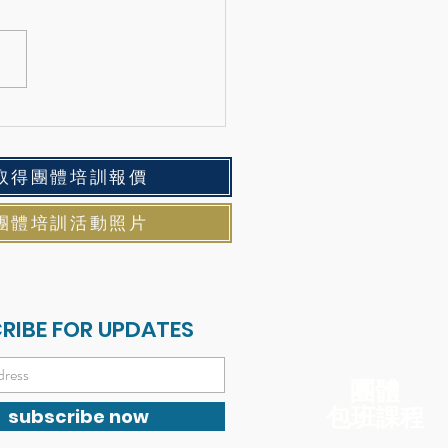
二六的心靈畫布，從選擇
開始！
取得團體培訓報價
團體培訓活動照片
RIBE FOR UPDATES
​團體
包班
課程
subscribe now