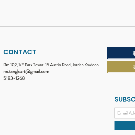
一畫錯就想揉掉紙團？學習
二〇
「容許失敗」的藝術包班
顏色
CONTACT
Rm 102, 1/F Park Tower, 15 Austin Road, Jordan Kowloon
mi.tangleart@gmail.com
5183-1268
SUBSC