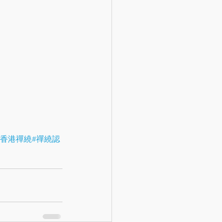
#香港禪繞
#禪繞認