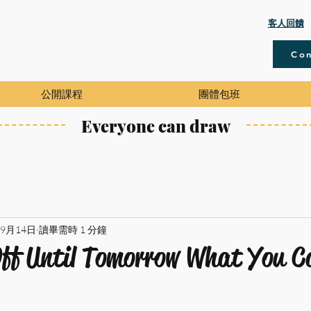
​客人回饋
Con
公開課程
團體包班
Everyone can draw
年9月14日
讀畢需時 1 分鐘
Off Until Tomorrow What You C