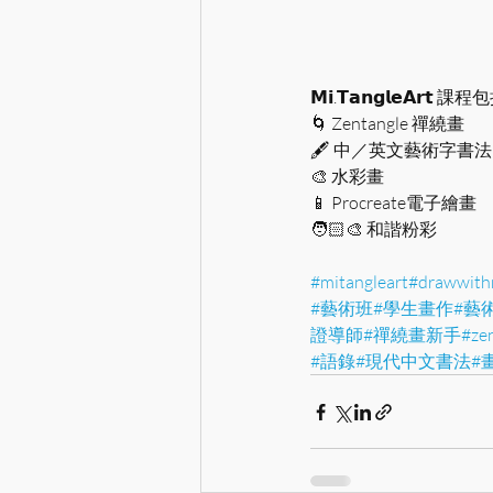
𝗠𝗶.𝗧𝗮𝗻𝗴𝗹𝗲𝗔𝗿𝘁 
🌀 Zentangle 禪繞畫
🖋 中／英文藝術字書法
🎨 水彩畫
📱 Procreate電子繪畫
🧑🏻‍🎨 和諧粉彩
#mitangleart
#drawwith
#藝術班
#學生畫作
#藝
證導師
#禪繞畫新手
#ze
#語錄
#現代中文書法
#