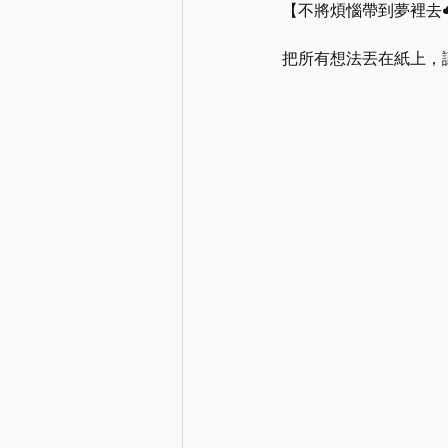
【不將煩惱帶到夢裡去☁
把所有想法丟在紙上，