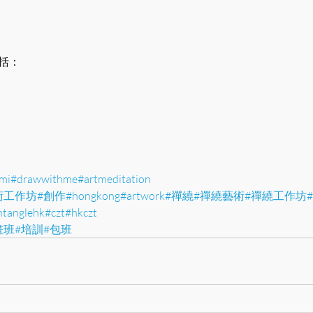
課程包括：
mi
#drawwithme
#artmeditation
術工作坊
#創作
#hongkong
#artwork
#禪繞
#禪繞藝術
#禪繞工作坊
ntanglehk
#czt
#hkczt
畫班
#培訓
#包班