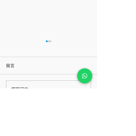
留言
一畫錯就想揉掉紙團？學
二〇二六的心靈
撰寫留言......
習「容許失敗」的藝術包
選擇顏色開始！
班
取得團體培訓報價
團體培訓活動照片