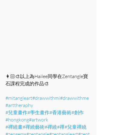
👩🏻‍🎨以上為Hailee同學在Zentangle寶
石課程完成的作品🎨
#mitangleart
#drawwithmi
#drawwithme
#arttheraphy
#兒童畫作
#學生畫作
#香港藝術
#創作
#hongkong
#artwork
#禪繞畫
#禪繞藝術
#禪繞
#禪
#兒童禪繞
#zengems
#zentangle
#zentangleart
#zent