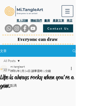
​客人回饋
聯絡我們
畫廊
最新文章
商店
Contact Us
Everyone can draw
文章
All Posts
mi tangleart
All Posts
2021年2月24日
讀畢需時 1 分鐘
Life is always rocky when you're a
Mi.Talk
gem.
日常點滴