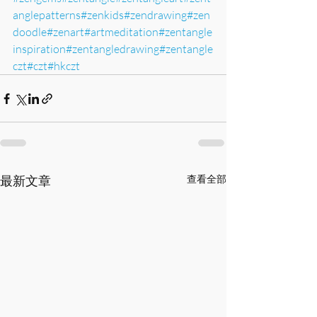
anglepatterns
#zenkids
#zendrawing
#zen
doodle
#zenart
#artmeditation
#zentangle
inspiration
#zentangledrawing
#zentangle
czt
#czt
#hkczt
最新文章
查看全部