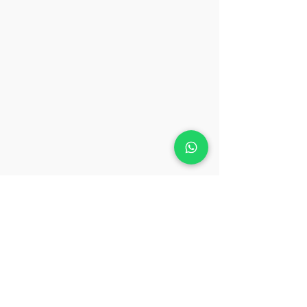
留言
一畫錯就想揉掉紙團？學
二〇二六的心靈
撰寫留言......