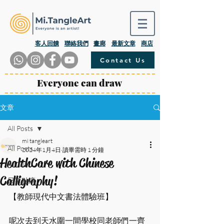
​客人回饋
聯絡我們
畫廊
最新文章
商店
Contact Us
Everyone can draw
文章
All Posts
mi tangleart
All Posts
2024年1月4日
讀畢需時 1 分鐘
HealthCare with Chinese
Mi.Talk
Calligraphy!
日常點滴
【教師現代中文書法體驗班】
呢次去到天水圍一間學校同老師們一齊