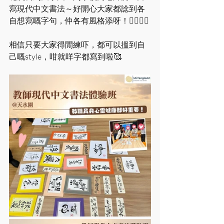
寫現代中文書法～好開心大家都諗到各
自想寫嘅字句，仲各有風格添呀！❤️‍🔥❤️‍🔥
相信只要大家得閒練吓，都可以搵到自
己嘅style，咁就咩字都寫到啦🥰