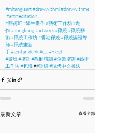
#mitangleart
#drawwithmi
#drawwithme
#artmeditation
#藝術班
#學生畫作
#藝術工作坊
#創
作
#hongkong
#artwork
#禪繞
#禪繞藝
術
#禪繞工作坊
#香港禪繞
#禪繞認證導
師
#禪繞畫新
手
#zentanglehk
#czt
#hkczt
#畫班
#培訓
#教師培訓
#企業培訓
#藝術
工作坊
#包班
 #
#語錄
#現代中文書法
最新文章
查看全部