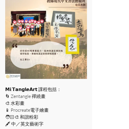
𝗠𝗶.𝗧𝗮𝗻𝗴𝗹𝗲𝗔𝗿𝘁 課程包括：
🌀 Zentangle 禪繞畫
🎨 水彩畫
📱 Procreate電子繪畫
🧑🏻‍🎨 和諧粉彩
🖋 中／英文藝術字