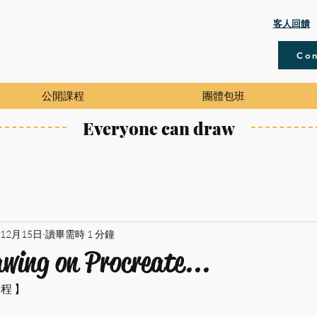
​客人回饋
Con
公開課程
團體包班
Everyone can draw
年12月15日
讀畢需時 1 分鐘
wing on Procreate...
課程 】