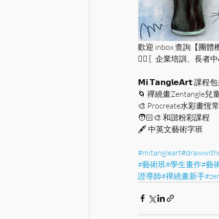
歡迎 inbox 查詢【團
👉🏻〖企業培訓、長
𝗠𝗶.𝗧𝗮𝗻𝗴𝗹𝗲𝗔𝗿𝘁 
🌀 禪繞畫Zentangle兒
🎨 Procreate水彩畫恆
🧑🏻‍🎨 和諧粉彩課程
🖋 中英文藝術字班
#mitangleart
#drawwith
#藝術班
#學生畫作
#藝
證導師
#禪繞畫新手
#ze