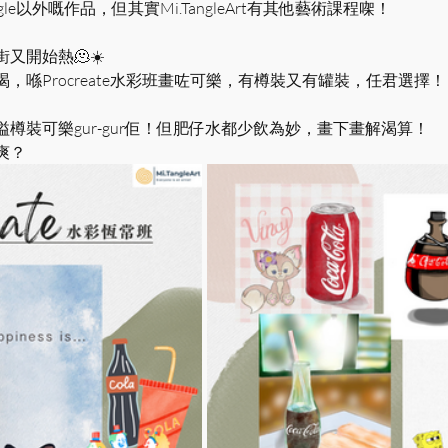
gle以外嘅作品，但其實Mi.TangleArt有其他藝術課程㗎！
又開始熱🫠☀️
，喺Procreate水彩班畫咗可樂，有樽裝又有罐裝，任君選擇！
樽裝可樂gur-gur佢！但肥仔水都少飲為妙，畫下畫解渴算！
爽？