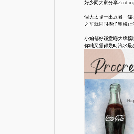
好少同大家分享Zentan
個大太陽一出返嚟，條街
之前就同同學仔望梅止渴
小編都好鍾意喺大牌檔嗌
你哋又覺得幾時汽水最