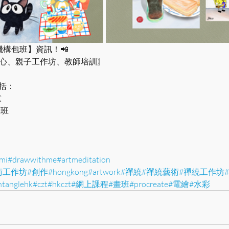
體機構包班】資訊！📲
者中心、親子工作坊、教師培訓〗
課程包括：
童
常班
mi
#drawwithme
#artmeditation
術工作坊
#創作
#hongkong
#artwork
#禪繞
#禪繞藝術
#禪繞工作坊
ntanglehk
#czt
#hkczt
#網上課程
#畫班
#procreate
#電繪
#水彩