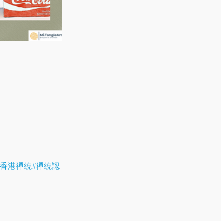
#香港禪繞
#禪繞認