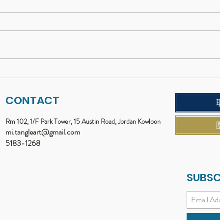
一畫錯就想揉掉紙團？學習
二〇
「容許失敗」的藝術包班
顏色
CONTACT
Rm 102, 1/F Park Tower, 15 Austin Road, Jordan Kowloon
mi.tangleart@gmail.com
5183-1268
SUBSC