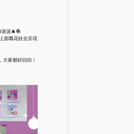
波波🎄🧶
波上面嘅花紋去呈現
，大家都好叻叻！