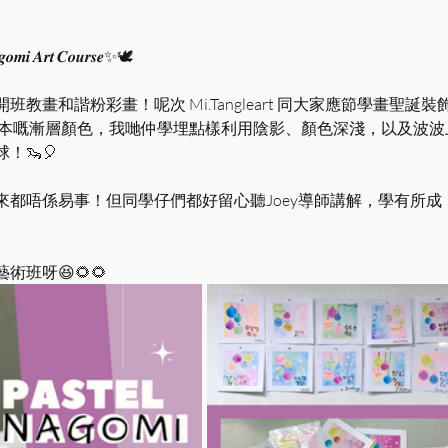
𝒊 𝑨𝒓𝒕 𝑪𝒐𝒖𝒓𝒔𝒆✨🕊
班教畫和諧粉彩畫！呢次 Mi.Tangleart 同大家應節學畫聖誕裝飾
咗基本嘅漸層顏色，我哋仲學埋點樣利用陰影、顏色深淺，以及波
！🦦🎈
來都唔係易事！但同學仔們都好留心聽Joey導師講解，學有所成
班呀😆🌻🌻