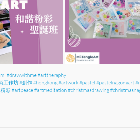
hmi
#drawwithme
#arttheraphy
術工作坊
#創作
#hongkong
#artwork
#pastel 
#pastelnagomiart
#
乾粉彩
#artpeace
#artmeditation
#christmasdrawing
#christmasna