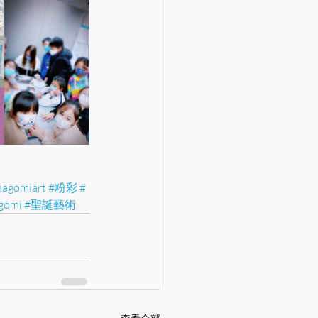
nagomiart
#粉彩 #
gomi
#聖誕藝術