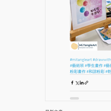
#mitangleart
#drawwit
#藝術班
#學生畫作
#藝
粉彩畫作
#和諧粉彩
#