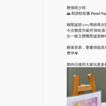
梗係唔少得…
🌄 和諧粉彩畫 𝑷𝒂𝒔𝒕𝒆𝒍 𝑵𝒂𝒈𝒐
喺聖誕節Joey導師再次開
今次難度升級🆙 除
出一個立體嘅聖誕裝飾球
睇落容易，要畫得靚原
😎💯💎
期待日後同大家玩更多藝術