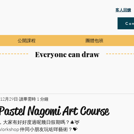
​客人回饋
Con
公開課程
團體包班
Everyone can draw
年12月29日
讀畢需時 1 分鐘
Pastel Nagomi Art Course
大家有好好度過呢幾日假期嗎？🎄🦌
rt Workshop 仲同小朋友玩咗咩藝術？💝