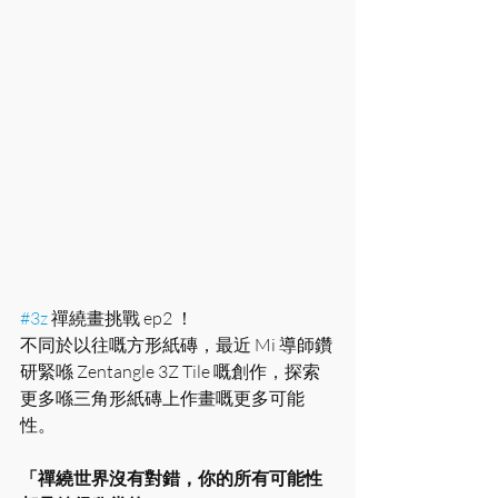
#3z
 禪繞畫挑戰 ep2 ！
不同於以往嘅方形紙磚，最近 Mi 導師鑽
研緊喺 Zentangle 3Z Tile 嘅創作，探索
更多喺三角形紙磚上作畫嘅更多可能
性。
「禪繞世界沒有對錯，你的所有可能性