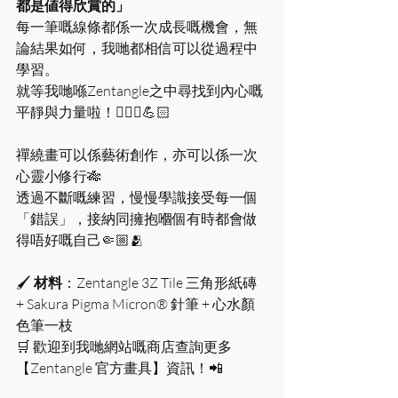
都是値得欣賞的」
每一筆嘅線條都係一次成長嘅機會，無
論結果如何，我哋都相信可以從過程中
學習。
就等我哋喺Zentangle之中尋找到內心嘅
平靜與力量啦！🧘🏻‍♀️💪🏻
禪繞畫可以係藝術創作，亦可以係一次
心靈小修行🎋
透過不斷嘅練習，慢慢學識接受每一個
「錯誤」，接納同擁抱嗰個有時都會做
得唔好嘅自己🤏🏼🫂
🖌️ 
材料
：Zentangle 3Z Tile 三角形紙磚 
+ Sakura Pigma Micron® 針筆 + 心水顏
色筆一枝
🛒 歡迎到我哋網站嘅商店查詢更多
【Zentangle 官方畫具】資訊！📲