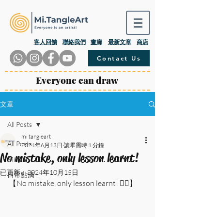
​客人回饋
聯絡我們
畫廊
最新文章
商店
Contact Us
Everyone can draw
文章
All Posts
mi tangleart
All Posts
2024年6月13日
讀畢需時 1 分鐘
No mistake, only lesson learnt!
Mi.Talk
已更新：
2024年10月15日
日常點滴
【No mistake, only lesson learnt! ❤️‍🔥】