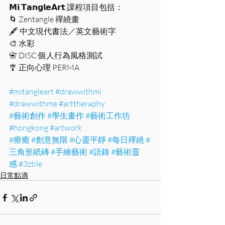
𝗠𝗶.𝗧𝗮𝗻𝗴𝗹𝗲𝗔𝗿𝘁 課程項目包括：
🌀 Zentangle 禪繞畫
🖋 中文現代書法／英文藝術字
🎨 水彩
📇 DISC 個人行為風格測試
🎐 正向心理 PERMA
#mitangleart
#drawwithmi
#drawwithme
#arttheraphy
#藝術創作
#學生畫作
#藝術工作坊
#hongkong
#artwork
#療癒
#創意無限
#心靈平靜
#每日禪繞
#
三角形紙磚
#手繪藝術
#語錄
#藝術靈
感
#3ztile
日常點滴