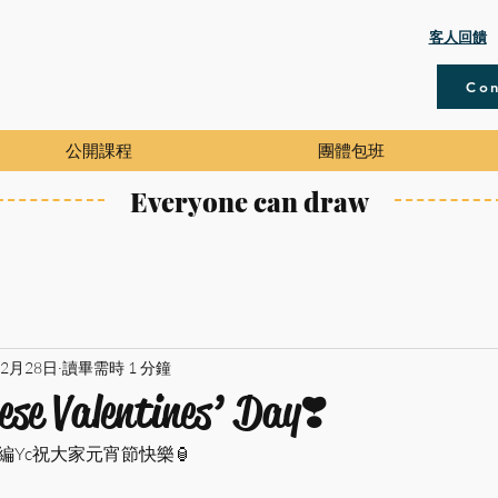
​客人回饋
Con
公開課程
團體包班
Everyone can draw
年2月28日
讀畢需時 1 分鐘
se Valentines’ Day❣️
編Yc祝大家元宵節快樂🏮