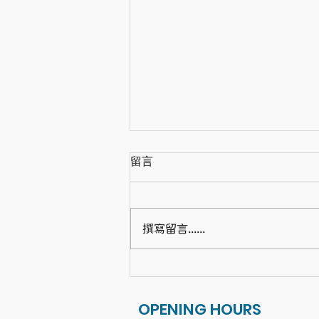
留言
撰寫留言......
展開 21 天的「蝸牛哲學」：
Bijou 帶給我的心靈進化
OPENING HOURS