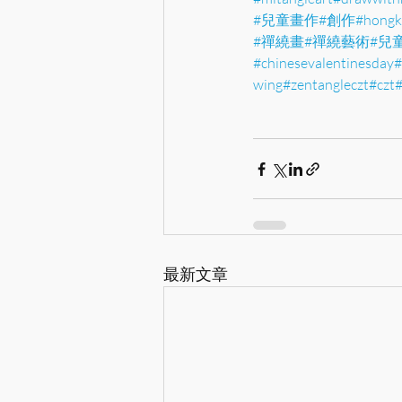
#兒童畫作
#創作
#hongk
#禪繞畫
#禪繞藝術
#兒
#chinesevalentinesday
#
wing
#zentangleczt
#czt
#
最新文章