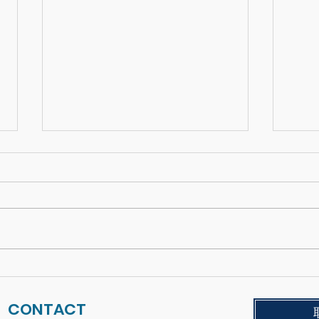
一畫錯就想揉掉紙團？學習
二〇
「容許失敗」的藝術包班
顏色
CONTACT