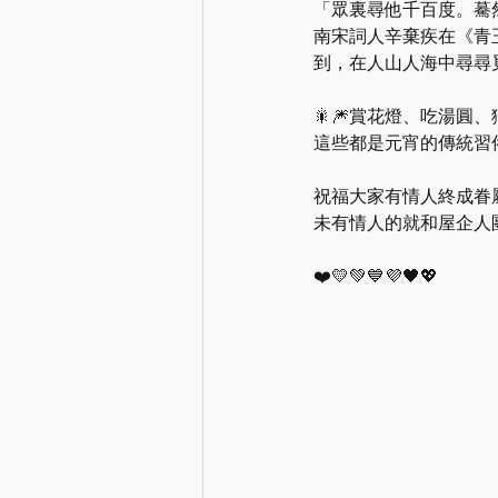
「眾裏尋他千百度。驀
南宋詞人辛棄疾在《青
到，在人山人海中尋尋
🎇🎆賞花燈、吃湯圓
這些都是元宵的傳統習
祝福大家有情人終成眷屬
未有情人的就和屋企人團
❤️💛💚💙💜🖤💖