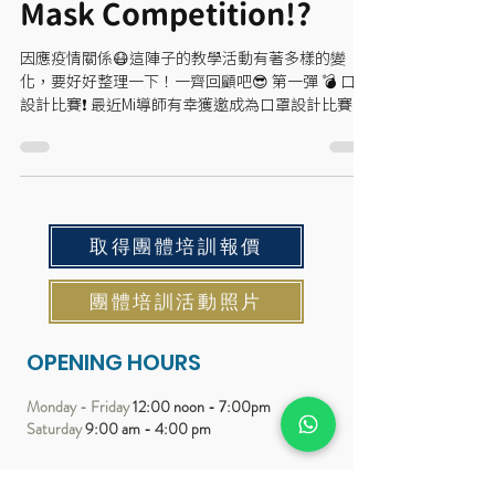
Mask Competition!?
因應疫情關係😷這陣子的教學活動有著多樣的變
化，要好好整理一下！一齊回顧吧😎 第一彈 💣 口罩
設計比賽❗️ 最近Mi導師有幸獲邀成為口罩設計比賽的
評判 🤠😼 感覺很創新！大會更舉辦了 Catwalk
Show 讓得獎者親身戴上口罩展示作品 🐈...
取得團體培訓報價
團體培訓活動照片
OPENING HOURS
Monday - Friday
12:00 noon - 7:00pm
Saturday
9:00 am - 4:00 pm
SUBSCRIBE FOR UPDATES