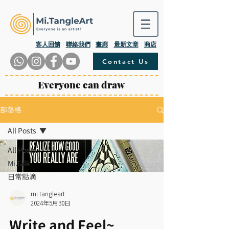
​客人回饋
聯絡我們
畫廊
最新文章
商店
Contact Us
Everyone can draw
部落格
All Posts
All Posts
Mi.Talk
日常點滴
mi tangleart
2024年5月30日
Write and Feel~