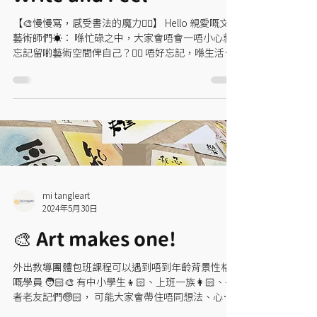
【🎨慢慢寫，感受書法的魔力✍🏻】 Hello 親愛嘅文字
藝術師們☀️： 喺忙碌之中，大家會唔會一唔小心就
忘記留啲藝術空間俾自己？😮‍💨 唔好忘記，喺生活嘅
每一刻都可以發現藝術的美麗！🌼 小小Tips：不妨
喺閒暇時光，攞起紙同筆，開始感受書法的魅力
吧！...
mi tangleart
2024年5月30日
🎨 Art makes one!
外出教導團體包班課程可以遇到唔到年齡背景性格
嘅學員 🧑🏻‍🎨 有中小學生👦🏻、上班一族👩🏻、長
者老友記們🧓🏻， 可能大家會帶住唔同想法、心
情，甚至煩惱嚟畫畫 💭💭 但喺當開始畫自己嗰幅作