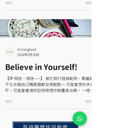
品嘅時候， 大家都會專注喺同一樣嘢， 就係創作
🧡...
mi tangleart
2024年5月30日
Believe in Yourself!
【💭 相信，相信——】 被忙碌行程抽乾時，要繼續
不忘去做自己嘅興趣都並唔輕鬆～ 可能會想去休息
吓，可能會覺得好攰呀唔想拎啲畫具出嚟， 一唔小
心就會畀好多藉口自己唔去做！ 但原來，正正因為
生活充斥太多住煩惱， 先至更加需要安排時間俾自
己做自己真正享受嘅嘢。...
取得團體培訓報價