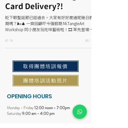
Card Delivery?!
眨下眼聖誕節已經過去，大家有好好度過呢幾日假
期嗎？🌬🎄 一齊回顧吓今個假期 Mi.TangleArt
Workshop 同小朋友玩咗咩藝術啦！🎞 率先登場嘅
係：🎁 Christmas Zentangle 聖誕卡製作班 💮 大家
今年有冇收到靚靚聖誕卡呀？...
取得團體培訓報價
團體培訓活動照片
OPENING HOURS
Monday - Friday
12:00 noon - 7:00pm
Saturday
9:00 am - 4:00 pm
SUBSCRIBE FOR UPDATES