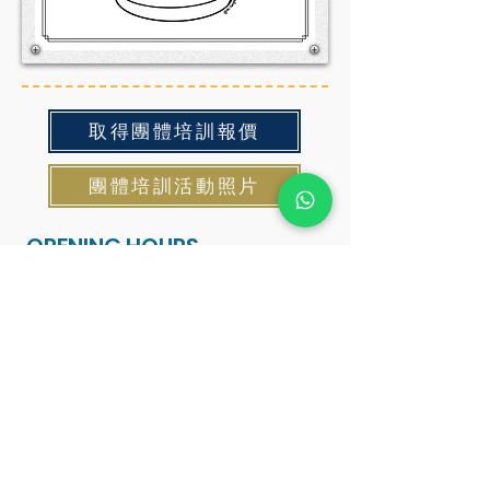
取得團體培訓報價
團體培訓活動照片
OPENING HOURS
Monday - Friday
12:00 noon - 7:00pm
Saturday
9:00 am - 4:00 pm
SUBSCRIBE FOR UPDATES
subscribe now