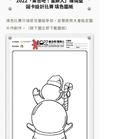
2022「集合吧！薑餅人」禪繞聖
誕卡設計比賽 填色圖紙
填色比賽只接受兒童組參加，並需使用大會指定圖
片作創作。（按下圖立即下載圖紙）