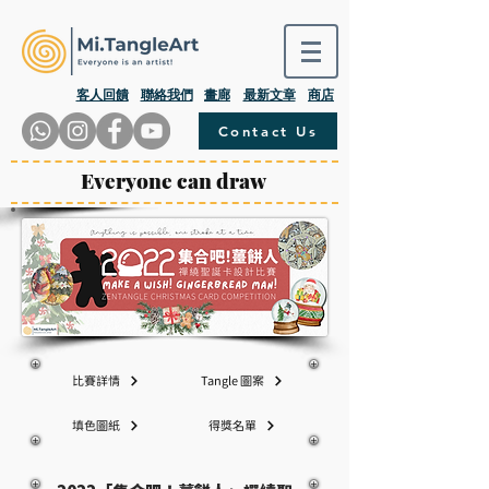
​客人回饋
聯絡我們
畫廊
最新文章
商店
Contact Us
Everyone can draw
​比賽詳情
Tangle 圖案
填色圖紙
得獎名單