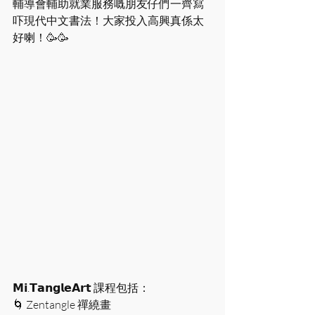
輔導會輔助就業服務嘅朋友仔們一齊寫
吓現代中文書法！大家投入高興真係太
好喇！🥳🥳
𝗠𝗶.𝗧𝗮𝗻𝗴𝗹𝗲𝗔𝗿𝘁 課程包括：
🌀 Zentangle 禪繞畫