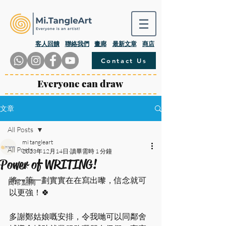
​客人回饋
聯絡我們
畫廊
最新文章
商店
Contact Us
Everyone can draw
文章
All Posts
mi tangleart
All Posts
2023年12月14日
讀畢需時 1 分鐘
Power of WRITING!
Mi.Talk
將一筆一劃實實在在寫出嚟，信念就可
日常點滴
以更強！🍀
多謝鄭姑娘嘅安排，令我哋可以同鄰舍