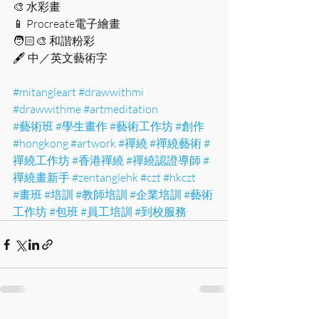
🎨 水彩畫
📱 Procreate電子繪畫
🧑🏻‍🎨 和諧粉彩
🖋 中／英文藝術字
#mitangleart
#drawwithmi
#drawwithme
#artmeditation
#藝術班
#學生畫作
#藝術工作坊
#創作
#hongkong
#artwork
#禪繞
#禪繞藝術
#
禪繞工作坊
#香港禪繞
#禪繞認證導師
#
禪繞畫新手
#zentanglehk
#czt
#hkczt
#畫班
#培訓
#教師培訓
#企業培訓
#藝術
工作坊
#包班
#員工培訓
#到校服務